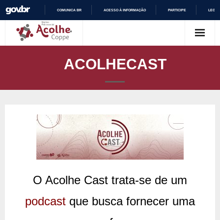
COMUNICA BR
ACESSO À INFORMAÇÃO
PARTICIPE
LEGIS
Skip
I
R
to
P
content
A
ACOLHECAST
R
A
O
C
O
N
T
E
Ú
D
O
O Acolhe Cast trata-se de um
podcast
que busca fornecer uma