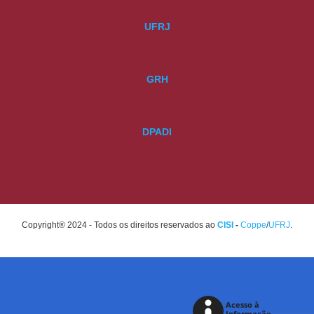
UFRJ
GRH
DPADI
Copyright® 2024 - Todos os direitos reservados ao
CISI
-
Coppe
/
UFRJ
.