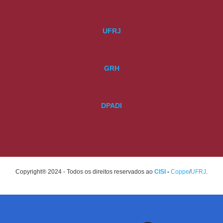
UFRJ
GRH
DPADI
Copyright® 2024 - Todos os direitos reservados ao
CISI
-
Coppe
/
UFRJ
.